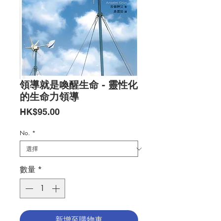
領導就是喚醒生命 - 靈性化
的生命力領導
價
HK$95.00
格
No.
*
數量
*
新增至購物車