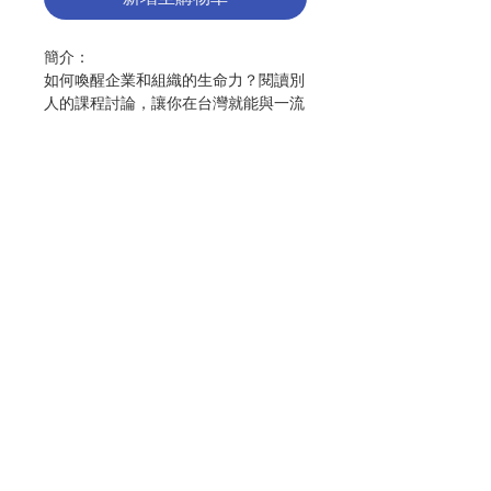
簡介：
如何喚醒企業和組織的生命力？閱讀別
人的課程討論，讓你在台灣就能與一流
德國經理人探究僕人領導的精髓，您就
可以親自進修這堂德國最搶手的「價值
領導」課程！
作者：古倫
神父
出版：南與北文化出版社
分類：靈修、教友生活
出版日期：
2016.02.01
聯絡我們
頁數：
178
ISBN：
9789868316331
No. 3103087005
門市地址
付款方式