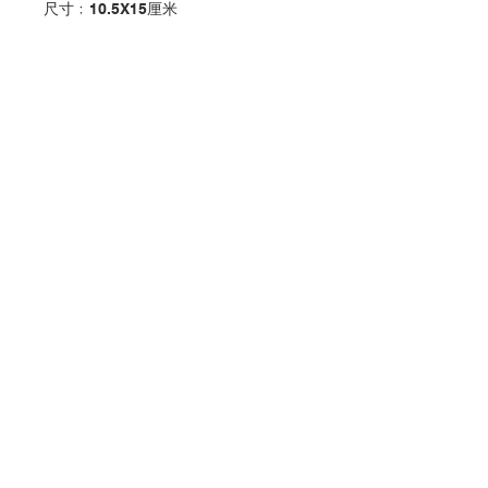
尺寸﹕10.5X15厘米
Baptism Greeting Card
Size:10X15CM
分類：其他
Category：other
No. 1020260165
聯絡我們
門市地址
付款方式