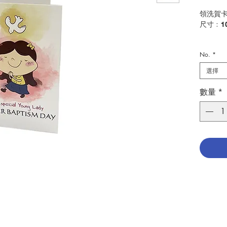
領洗賀
尺寸﹕10
Baptism
No.
*
Size:1
選擇
分類：
Catego
數量
*
No. 102