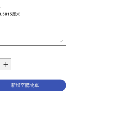
格
卡
.5X15厘米
 Greeting Card
0X15CM
其他
ry：other
0260164
新增至購物車