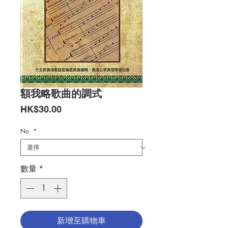
額我略歌曲的調式
價
HK$30.00
格
No.
*
數量
*
新增至購物車