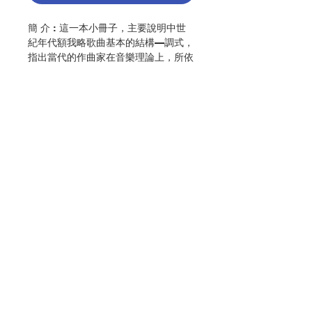
簡 介 : 這一本小冊子，主要說明中世
紀年代額我略歌曲基本的結構—調式，
指出當代的作曲家在音樂理論上，所依
據的學理規範。它不但有助於瞭解額我
略歌曲的本體，亦有助於明白文藝復興
時代的複音音樂。至於巴洛克年代初期
的作品，和二十世紀作曲家所復用調式
素材的創作，當然便容易一目了然。因
此，建議讀者們要將這簡短的內容，作
為研究音樂理論的第一課基本的階梯，
並視之為不可或缺的課題，它一定能有
聯絡我們
助讀者們走上光明之路，歌的更恰當，
歌的更動人，更能光榮天主。
編 者 :香港教區聖樂委員會
門市地址
出版：香港公教真理學會
初版：2020.01
頁 數 :38
付款方式
分 類 :音樂
ISBN: 9789888303656