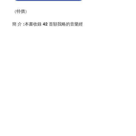
（特價）
簡 介 :本書收錄 42 首額我略的音樂經
典並有中文譯詞。
編 者 :香港教區聖樂委員會
頁 數 :48
分 類 :音樂
ISBN:9789628909148
No. 3216009211
聯絡我們
門市地址
付款方式