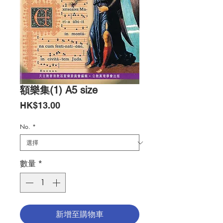
額樂集(1) A5 size
價
HK$13.00
格
No.
*
數量
*
新增至購物車