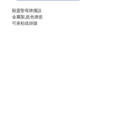
顯靈聖母牌擺設
金屬製,藍色塘瓷
可座枱或掛牆
尺寸(厘米)﹕14CM(不連底座)
Miraculous Medal Decoration
Made in metal with blue enamel
stand or wall
size(cm):14 (without base)
分類：擺設
Category：Decoration
聯絡我們
No. 1280512498
門市地址
付款方式