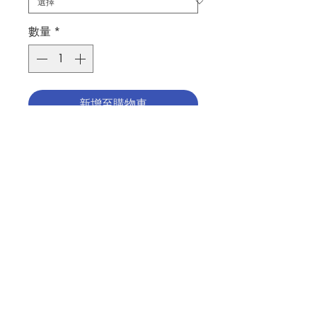
數量
*
新增至購物車
默主哥耶聖母, 樹脂製造, 29厘米
OUR LADY OF MEDJUGORJE,
MADY OF RESIN, CM29
分類：聖像 / 默主哥耶
聯絡我們
Category : STATUE / MEDJUGORJE
No. 1291001344
門市地址
付款方式