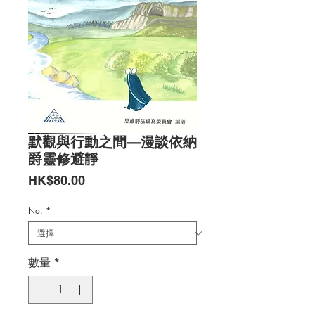
默觀與行動之間—漫談依納
爵靈修避靜
價
HK$80.00
格
No.
*
數量
*