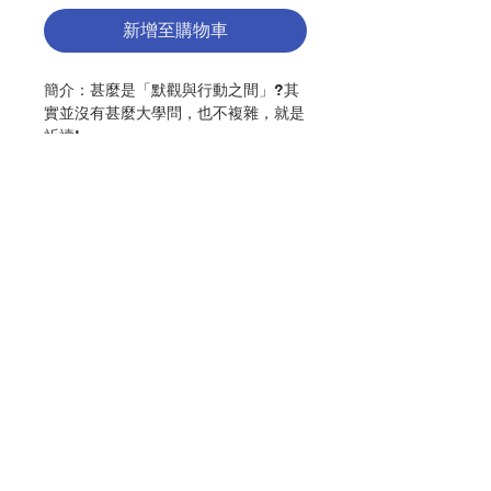
新增至購物車
簡介：甚麼是「默觀與行動之間」?其
實並沒有甚麼大學問，也不複雜，就是
祈禱!
祈禱從默觀開始，在安靜與觀摩的互動
中進行。
祈禱的果實是行動，找到天主的同時也
找到自己，知道一己何去何從，在生活
中作出愈顯主榮的選擇；同時，也在選
擇後繼續默觀新的經驗，放到祈禱之
聯絡我們
中。這樣就造就了一不斷的循環、發展
及加深的旅程。
作者：思維靜院編寫委員會
門市地址
出版：思維出版社
頁數：142
初版日期：2018.12
付款方式
分類：靈修、教友生活
ISBN：9789881914781