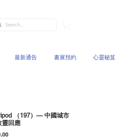
最新通告
書展預約
心靈秘笈
Tripod （197）— 中國城市
牧靈回應
價
.00