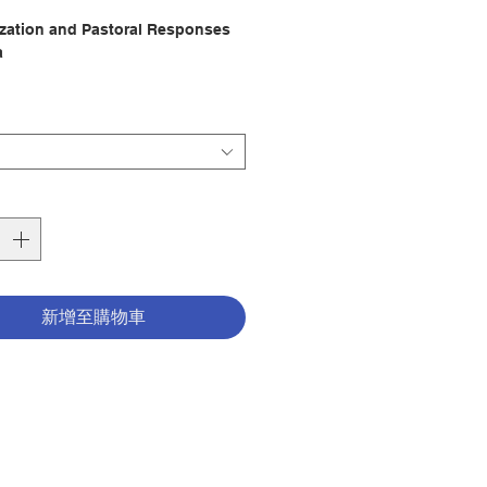
格
ization and Pastoral Responses
a
）
基於歷史發展的緣故，中國天主教會一
在農村發展，但隨著城鄉人口轉移，農
逐漸流失，不少遷往城市工作或上學。
市化帶來的轉變，教會亦有需要改變牧
，以迎接新挑戰。這正是面對新的時代
具體回應。而且，受新冠肺炎的疫情的
教會亦不得不發展新的牧民策略。本期
邀請了牧職人員和學者，探討中國城市
象，以及從神學和牧靈角度作回應。
新增至購物車
historical development, the
c communities in China have
ncentrated in the rural areas in
t. However, with the rural-urban
on, many rural church members
ved to the cities for work or
n the view of this, the church