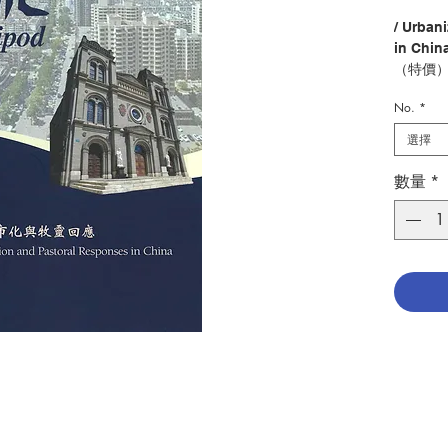
/ Urban
in Chin
（特價
No.
*
簡介：
直集中
選擇
村教友
面對城
數量
*
民策略
徵兆的
影響，
《鼎》
化這現
Due to 
Catholi
been co
the pas
migrati
have mo
study. I