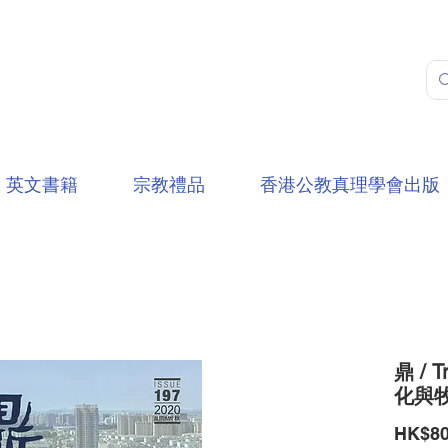
英文書籍
宗教禮品
香港公教真理學會出版
鼎 / 
化與
HK$80