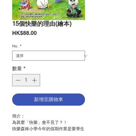
15個快樂的理由(繪本)
價
HK$88.00
格
No.
*
數量
*
新增至購物車
簡介：
為甚麼「快樂」會不見了？！
快樂森林小學今年的假期作業是要學生
把「快樂」找回來！