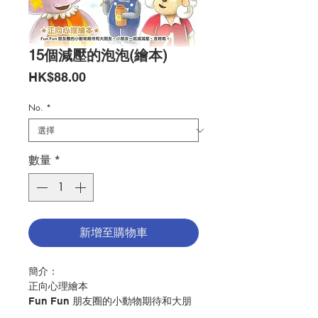
15個減壓的泡泡(繪本)
價
HK$88.00
格
No.
*
數量
*
新增至購物車
簡介：
正向心理繪本
Fun Fun 朋友圈的小動物期待和大朋
友、小朋友一起減減壓、放輕鬆。