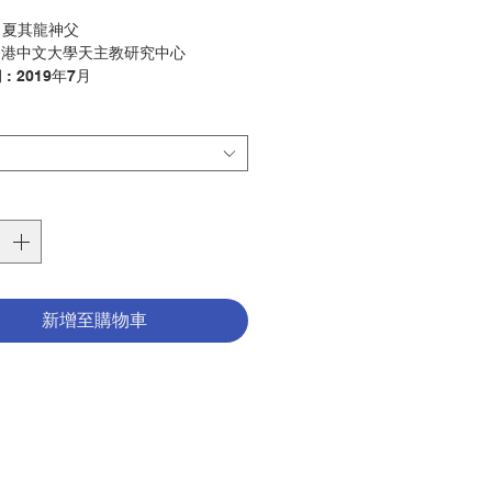
格
：
夏其龍
神父
 香港中文大學天主教研究中心
: 2019年7月
紀香港天主教的歷史，
很大部分是由
天
育工作者
創造出來的。這本書
訪問
了
長、教師及學生
，是他們
的回憶，
紀
世紀五十至八十年代的
天主教教育工作
獅子山下耕耘，
孕育
了那時代的
希望；
春風化雨
的人，現已投入社會的不同位
定
仍甜蜜地滿懷謝意。
聲音檔案
現
保存在教區，
為了
留給
後人
新增至購物車
受訪問者的
心聲
和經歷。
龍
神父
----------------------------------------------
-----------------------
介