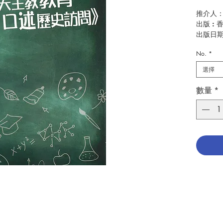
推介人
出版 :
出版日期 
No.
*
二十世
主教教
選擇
26位
校
錄了上
數量
*
者，
在
而
接受
置，
肯
訪問
的
能
接觸
—
夏其
----------
----------
書籍簡