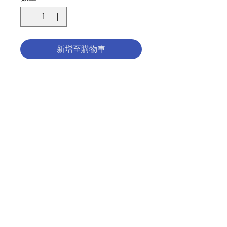
新增至購物車
2025禧年-"希望的朝聖者"唸珠手鍊
綠松石配禧年聖牌
2025Jubilee"Pilgrims of Hope"
Rosary Bracelet
Turquoise stone with Jubilee
聯絡我們
medal
分類：唸珠
門市地址
Category：ROSARY
No. 1277500146
付款方式