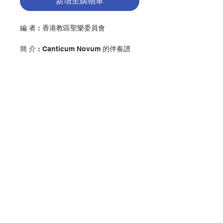
新增至購物車
編 者 : 香港教區聖樂委員會
簡 介 : Canticum Novum 的伴奏譜
（下.冊），全套分上、下兩冊，收錄
共 376 首新、舊外文禮儀用歌（包
括：英文、傳統拉丁文、菲律賓文）以
及傳頌的原創中文禮儀歌曲編譯作品
等。
出 版：香港公教真理學會
頁 數 : 304
聯絡我們
分 類 : 音樂
ISBN:9789627958987
門市地址
No. 2388106781
付款方式