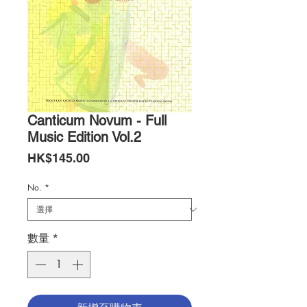
Canticum Novum - Full
Music Edition Vol.2
價
HK$145.00
格
No.
*
數量
*