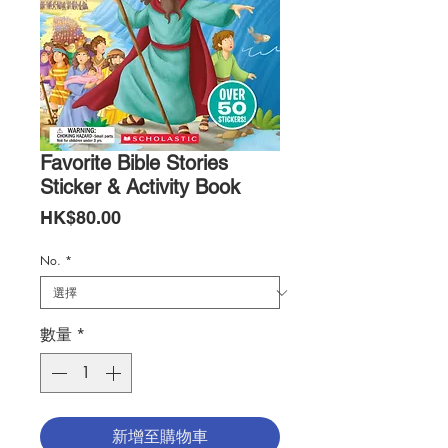
Favorite Bible Stories
Sticker & Activity Book
價
HK$80.00
格
No.
*
數量
*
新增至購物車