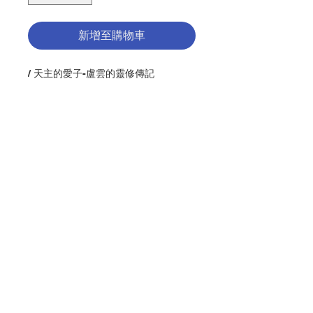
新增至購物車
/ 天主的愛子-盧雲的靈修傳記
Description : Reveals a deeper
understanding of one of the
world's most beloved spiritual
teachers.
Author : MICHAEL O'LAUGHLIN
聯絡我們
Publisher：ORBIS BOOKS
Pages：197
ISBN: 9781570755613
No. 2022209330
門市地址
付款方式