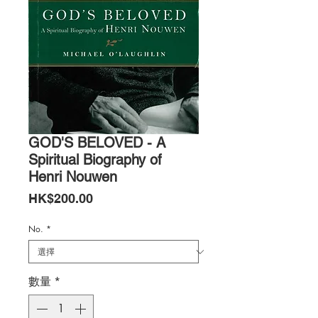
GOD'S BELOVED - A
Spiritual Biography of
Henri Nouwen
價
HK$200.00
格
No.
*
數量
*