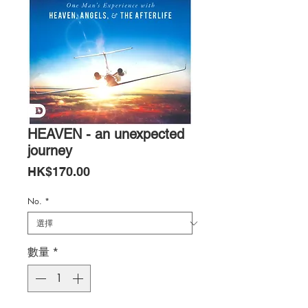
HEAVEN - an unexpected
journey
價
HK$170.00
格
No.
*
數量
*