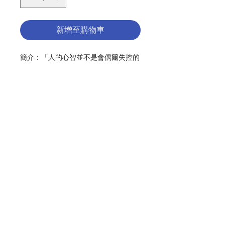
新增至購物車
簡介：「人的心智並不是會偶爾失控的
單一主宰。它是一個複雜的系統，由幾
個『部分』組成。這些『部分』會相互
影響，而且有各自的看法，就像我們內
在的家族一般──有受傷的孩子、衝動
的青少年、嚴格的成人、吹毛求疵的父
母親、關心你的朋友和照顧你的親戚等
等。」 透過里查‧史華茲博士
聯絡我們
（Richard C. Schwartz, PhD）所發
明的「內在家族系統（簡稱IFS）療
法」，我們得以學習如何與「自我」連
門市地址
結，以慈悲和同理的態度聆聽內在小孩
的童年創傷，協助它們卸下包袱，進而
轉化成為健康的部分，完成自我療癒。
付款方式
本書以簡單明瞭的架構內容及實際的療
程紀錄，讓大眾容易閱讀，輕鬆上手。