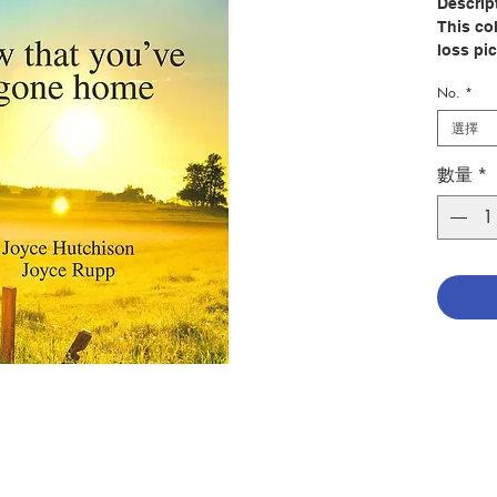
Descrip
This col
loss pi
navigat
No.
*
grief o
選擇
A
uthor:
Publish
數量
*
Pages: 
Publica
ISBN: 9
No. 266