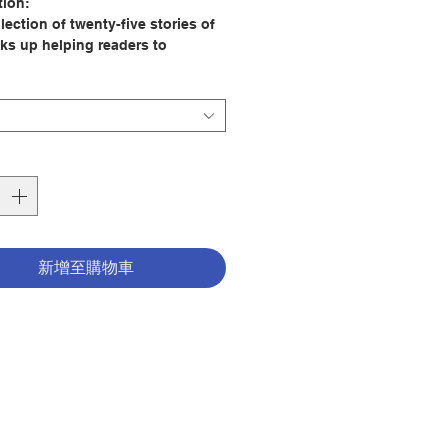
tion:
lection of twenty-five stories of
cks up helping readers to
e the bewildering landscape of
nce a loved one has died.
Joyce Hutchison / Joyce Rupp
er: Ave Maria Press
178
tion Date:
2009
781594712159
2701011
新增至購物車