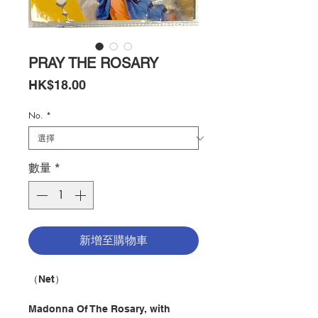
PRAY THE ROSARY
價
HK$18.00
格
No.
*
數量
*
新增至購物車
（Net）
Madonna Of The Rosary, with