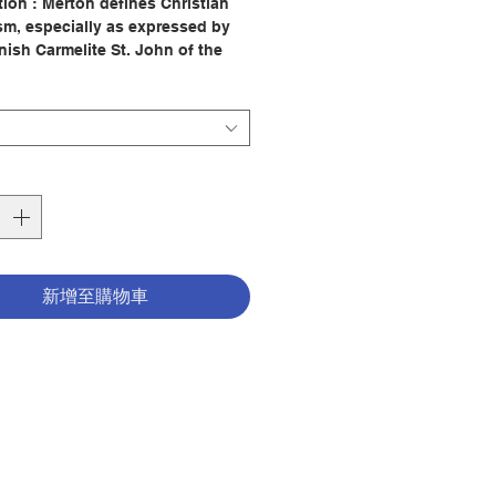
tion : Merton defines Christian
sm, especially as expressed by
nish Carmelite St. John of the
and he offers the contemplative
nce as an answer to the irreligion
barism of our times. "For
curious about mysticism...this is
llent book" (Catholic World).
 : THOMAS MERTON
her：HARCOURT PUBLISHING CO
342
780156027724
2207115
新增至購物車