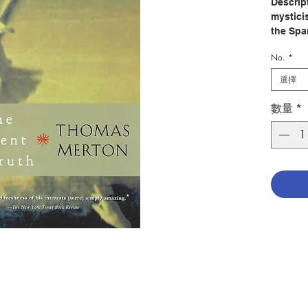
Descrip
mystici
the Spa
Cross, 
No.
*
experie
and bar
選擇
those...
an exce
數量
*
Author
Publis
Pages：
ISBN: 9
No. 208